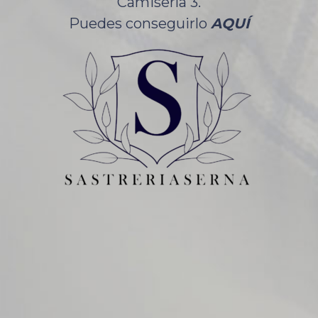
Camisería 3.
Puedes conseguirlo
AQUÍ
CONTACTO
C/ General Pardiñas 54
28001 Madrid
913 087 100
620 895 986
–
MÁS INFORMACIÓN