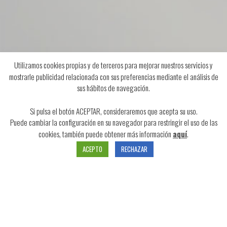
Nuestra historia
Aviso legal
Política de Privacidad y cookies
Condiciones de venta
Utilizamos cookies propias y de terceros para mejorar nuestros servicios y
mostrarle publicidad relacionada con sus preferencias mediante el análisis de
sus hábitos de navegación.
Si pulsa el botón ACEPTAR, consideraremos que acepta su uso.
Puede cambiar la configuración en su navegador para restringir el uso de las
cookies, también puede obtener más información
aquí
.
© copyright 2020. Todos los derechos reservados.
ACEPTO
RECHAZAR