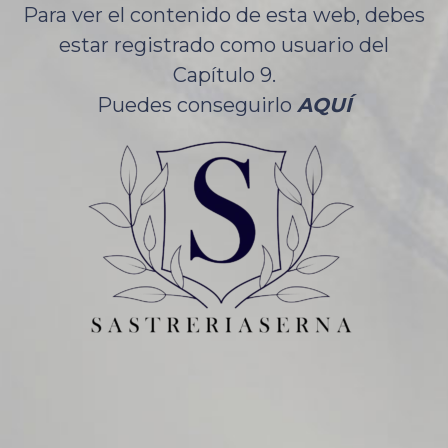
Para ver el contenido de esta web, debes
estar registrado como usuario del
Capítulo 9.
Puedes conseguirlo
AQUÍ
CONTACTO
C/ General Pardiñas 54
28001 Madrid
913 087 100
620 895 986
–