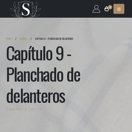
0
HOME
CURSOS
CAPÍTULO 9 – PLANCHADO DE DELANTEROS
Capítulo 9 -
Planchado de
delanteros
Sastrería Serna