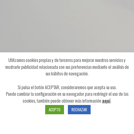
MÁS INFORMACIÓN
Nuestra historia
Aviso legal
Política de Privacidad y cookies
Condiciones de venta
Utilizamos cookies propias y de terceros para mejorar nuestros servicios y
mostrarle publicidad relacionada con sus preferencias mediante el análisis de
sus hábitos de navegación.
Si pulsa el botón ACEPTAR, consideraremos que acepta su uso.
Puede cambiar la configuración en su navegador para restringir el uso de las
cookies, también puede obtener más información
aquí
.
© copyright 2020. Todos los derechos reservados.
ACEPTO
RECHAZAR