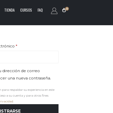
0
TIENDA
CURSOS
FAQ
Obligatorio
ctrónico
*
u dirección de correo
ecer una nueva contraseña.
n para respaldar su experiencia en este
ceso a su cuenta y para otros fines
privacidad
.
ISTRARSE