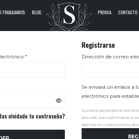
 TRABAJAMOS
BLOG
PRENSA
CONTACTO
Registrarse
Obligatorio
lectrónico
*
Dirección de correo ele
Se enviará un enlace a t
electrónico para establ
Sus datos personales se utilizará
Has olvidado tu contraseña?
sitio web, para administrar el ac
descritos en nuestro
política de 
REG
DER