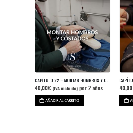
CAPÍTULO 22 – MONTAR HOMBROS Y COSTADOS
CAPÍTULO 4 – HILOS FLOJOS Y COSIDO DE PINZAS
CAPÍTU
r 2 años
40,00
€
por 2 años
40,00
(IVA incluido)
AÑADIR AL CARRITO
A