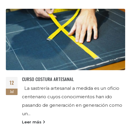
POSTS
RELACIONADOS
UNIFORME DEL EJÉRCITO ALEMÁN
20
¿CONOCES ESTE UNIFORME? Las personas
Sep
que conocen nuestro trabajo sabrán que uno
de nuestros puntos fuertes son los uniformes.
Si alguien...
Leer más