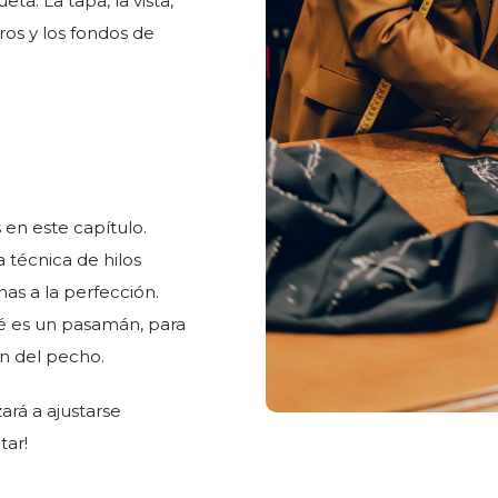
ta. La tapa, la vista,
rros y los fondos de
en este capítulo.
 técnica de hilos
as a la perfección.
é es un pasamán, para
án del pecho.
rá a ajustarse
tar!